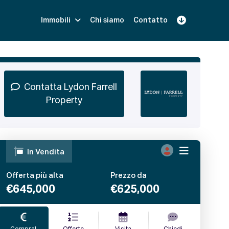
Immobili
Chi siamo
Contatto
Iscriviti
Prenota una Demo
Login
Contatta Lydon Farrell
Property
mage1