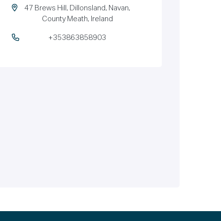
47 Brews Hill, Dillonsland, Navan,
County Meath, Ireland
+353863858903