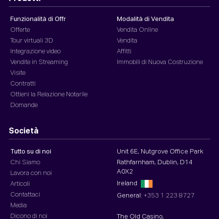
Funzionalità di Offr
Modalità di Vendita
Offerte
Vendita Online
Tour virtuali 3D
Vendita
Integrazione video
Affitti
Vendite in Streaming
Immobili di Nuova Costruzione
Visite
Contratti
Ottieni la Relazione Notarile
Domande
Società
Tutto su di noi
Unit 6E, Nutgrove Office Park
Chi Siamo
Rathfarnham, Dublin, D14
A0X2
Lavora con noi
Ireland
Articoli
Contattaci
General:
+353 1 223 8727
Media
Dicono di noi
The Old Casino,