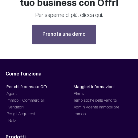
tuo business con Offr!
Per saperne di più, clicca qui.
Prenota una demo
Come funziona
Per chi è pensato Offr
Maggiori informazioni
Agenti
Plans
Immobili Commerciali
Tempistiche della vendita
I Venditori
Admin Agente Immobiliare
Per gli Acquirenti
Immobili
I Notai
Prodotti