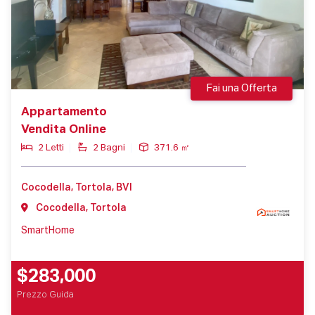
Fai una Offerta
Appartamento
Vendita Online
2 Letti
2 Bagni
371.6 ㎡
Cocodella, Tortola, BVI
Cocodella, Tortola
SmartHome
$283,000
Prezzo Guida