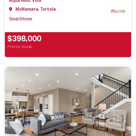
Aqua Nest Villa
McNamara, Tortola
SmartHome
$398,000
Prezzo Guida