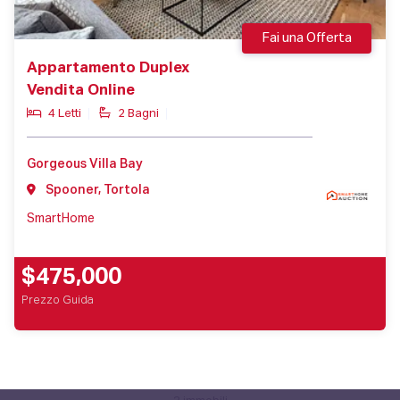
Fai una Offerta
Appartamento Duplex
Vendita Online
4 Letti
2 Bagni
Gorgeous Villa Bay
Spooner, Tortola
SmartHome
$475,000
Prezzo Guida