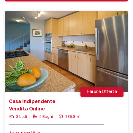
Fai una Offerta
Casa Indipendente
Vendita Online
3 Letti
2 Bagni
185.8 ㎡