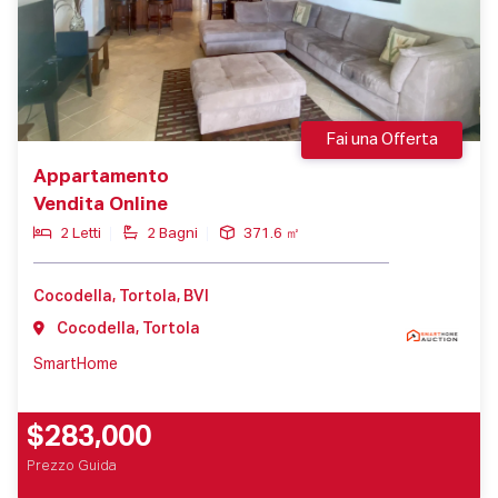
Fai una Offerta
Appartamento
Vendita Online
2 Letti
2 Bagni
371.6 ㎡
Cocodella, Tortola, BVI
Cocodella, Tortola
SmartHome
$283,000
Prezzo Guida