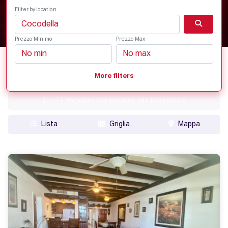
Filter by location
Prezzo Minimo
Prezzo Max
Data di aggiunta
More filters
Prezzo
1
L'Immobile corrisponde alla tua ricerca
Lista
Griglia
Mappa