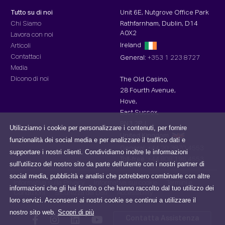
Tutto su di noi
Unit 6E, Nutgrove Office Park
Chi Siamo
Rathfarnham, Dublin, D14
A0X2
Lavora con noi
Ireland
Articoli
Contattaci
General:
+353 1 223 8727
Media
Dicono di noi
The Old Casino,
28 Fourth Avenue,
Hove,
East Sussex,
BN3 2PJ,
Utilizziamo i cookie per personalizzare i contenuti, per fornire
United Kingdom
funzionalità dei social media e per analizzare il traffico dati e
General:
+44 20 3870 4553
supportare i nostri clienti. Condividiamo inoltre le informazioni
Toll-free :
+44 808 196 4553
sull'utilizzo del nostro sito da parte dell'utente con i nostri partner di
social media, pubblicità e analisi che potrebbero combinarle con altre
Informativa sulla Privacy
Informativa sui cookie
Termini e
informazioni che gli hai fornito o che hanno raccolto dal tuo utilizzo dei
Condizioni
Sicurezza dei Dati
Accessibility
loro servizi. Acconsenti ai nostri cookie se continui a utilizzare il
nostro sito web.
Scopri di più
Contatta Assistenza