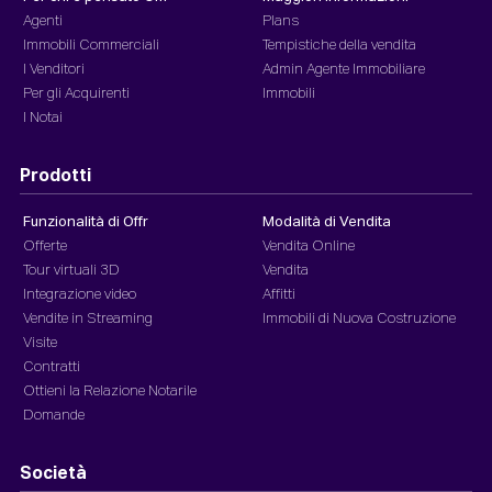
Agenti
Plans
Immobili Commerciali
Tempistiche della vendita
I Venditori
Admin Agente Immobiliare
Per gli Acquirenti
Immobili
I Notai
Prodotti
Funzionalità di Offr
Modalità di Vendita
Offerte
Vendita Online
Tour virtuali 3D
Vendita
Integrazione video
Affitti
Vendite in Streaming
Immobili di Nuova Costruzione
Visite
Contratti
Ottieni la Relazione Notarile
Domande
Società