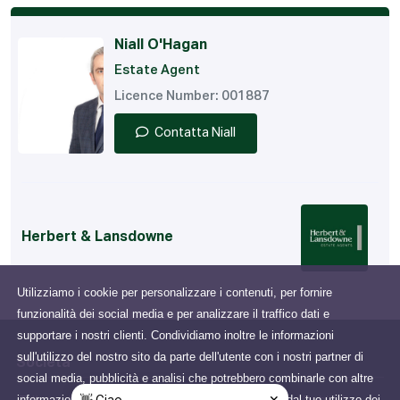
Niall O'Hagan
Estate Agent
Licence Number: 001887
Contatta Niall
Herbert & Lansdowne
Utilizziamo i cookie per personalizzare i contenuti, per fornire
funzionalità dei social media e per analizzare il traffico dati e
supportare i nostri clienti. Condividiamo inoltre le informazioni
sull'utilizzo del nostro sito da parte dell'utente con i nostri partner di
Società
social media, pubblicità e analisi che potrebbero combinarle con altre
informazioni che gli hai fornito o che hanno raccolto dal tuo utilizzo dei