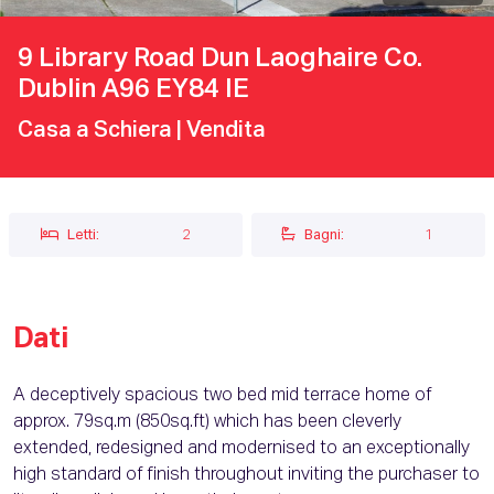
9 Library Road Dun Laoghaire Co.
Dublin A96 EY84 IE
Casa a Schiera
| Vendita
Letti:
2
Bagni:
1
Dati
A deceptively spacious two bed mid terrace home of
approx. 79sq.m (850sq.ft) which has been cleverly
extended, redesigned and modernised to an exceptionally
high standard of finish throughout inviting the purchaser to