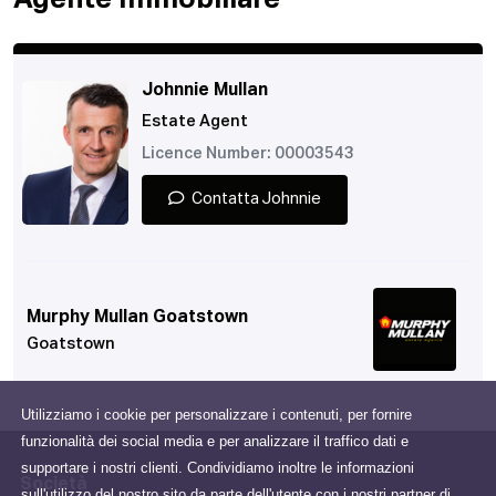
Agente Immobiliare
Johnnie Mullan
Estate Agent
Licence Number: 00003543
Contatta Johnnie
Murphy Mullan Goatstown
Goatstown
Utilizziamo i cookie per personalizzare i contenuti, per fornire
funzionalità dei social media e per analizzare il traffico dati e
supportare i nostri clienti. Condividiamo inoltre le informazioni
Società
sull'utilizzo del nostro sito da parte dell'utente con i nostri partner di