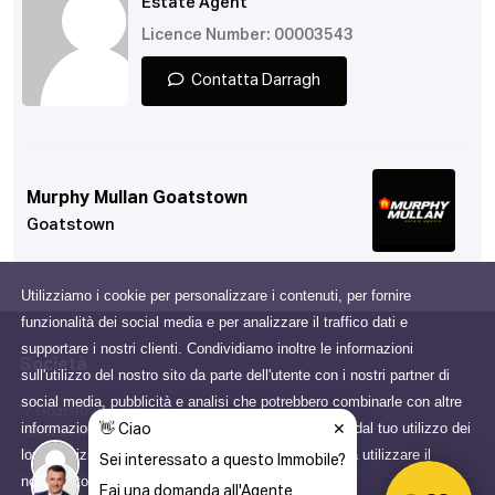
Estate Agent
Licence Number: 00003543
Contatta Darragh
Murphy Mullan Goatstown
Goatstown
Utilizziamo i cookie per personalizzare i contenuti, per fornire
funzionalità dei social media e per analizzare il traffico dati e
supportare i nostri clienti. Condividiamo inoltre le informazioni
Società
sull'utilizzo del nostro sito da parte dell'utente con i nostri partner di
social media, pubblicità e analisi che potrebbero combinarle con altre
7 Goatstown Cottages,
informazioni che gli hai fornito o che hanno raccolto dal tuo utilizzo dei
Goatstown Dublin, D14 XY01,
loro servizi. Acconsenti ai nostri cookie se continui a utilizzare il
Ireland
nostro sito web.
Scopri di più