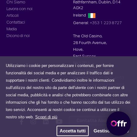
Chi Siamo
Rathfarnham, Dublin, D14
A0X2
Lavora con noi
Ireland
Articoli
Contattaci
General:
+353 1 223 8727
Media
Dicono di noi
The Old Casino,
28 Fourth Avenue,
Hove,
East Sussex,
BN3 2PJ,
Utilizziamo i cookie per personalizzare i contenuti, per fornire
United Kingdom
funzionalità dei social media e per analizzare il traffico dati e
General:
+44 20 3870 4553
supportare i nostri clienti. Condividiamo inoltre le informazioni
Toll-free :
+44 808 196 4553
sull'utilizzo del nostro sito da parte dell'utente con i nostri partner di
social media, pubblicità e analisi che potrebbero combinarle con altre
Informativa sulla Privacy
Informativa sui cookie
Termini e
informazioni che gli hai fornito o che hanno raccolto dal tuo utilizzo dei
Condizioni
Sicurezza dei Dati
Accessibility
loro servizi. Acconsenti ai nostri cookie se continui a utilizzare il
nostro sito web.
Scopri di più
Contatta Assistenza
Accetta tutti
Gestisci i cookie