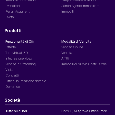
Immobili Commerciali
Tempistiche della vendita
I Venditori
Admin Agente Immobiliare
Per gli Acquirenti
Immobili
I Notai
Prodotti
Funzionalità di Offr
Modalità di Vendita
Offerte
Vendita Online
Tour virtuali 3D
Vendita
Integrazione video
Affitti
Vendite in Streaming
Immobili di Nuova Costruzione
Visite
Contratti
Ottieni la Relazione Notarile
Domande
Società
Tutto su di noi
Unit 6E, Nutgrove Office Park