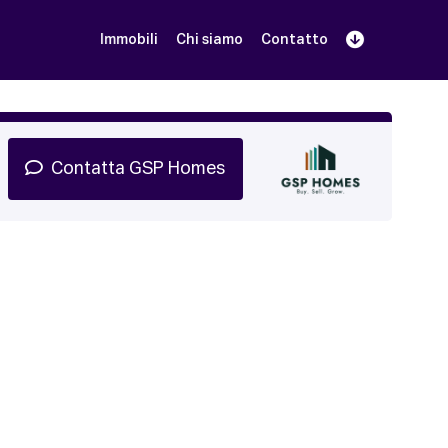
Immobili
Chi siamo
Contatto
Iscriviti
Prenota una Demo
Login
Contatta GSP Homes