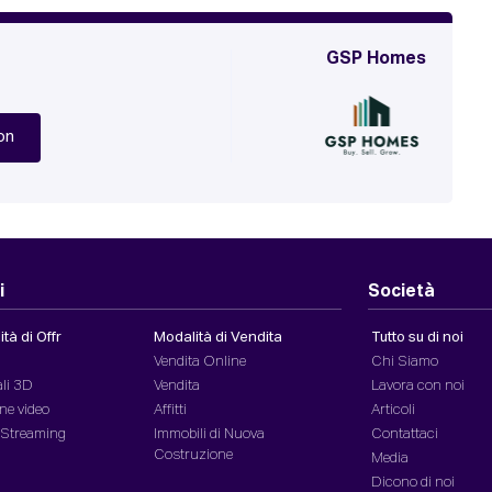
GSP Homes
on
i
Società
tà di Offr
Modalità di Vendita
Tutto su di noi
Vendita Online
Chi Siamo
ali 3D
Vendita
Lavora con noi
ne video
Affitti
Articoli
n Streaming
Immobili di Nuova
Contattaci
Costruzione
Media
Dicono di noi