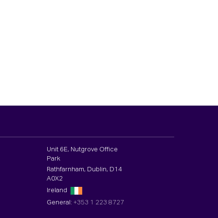
Unit 6E, Nutgrove Office
Park
Rathfarnham, Dublin, D14
A0X2
Ireland
General:
+353 1 223 8727