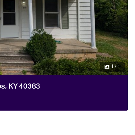
1 / 1
es, KY 40383