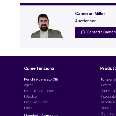
Cameron Miller
Auctioneer
Contatta Camer
Come funziona
Prodott
Per chi è pensato Offr
Funzionali
Agenti
Offerte
Immobili Commerciali
Tour virtu
I Venditori
Integrazio
Per gli Acquirenti
Vendite i
I Notai
Visite
Contratti
Maggiori informazioni