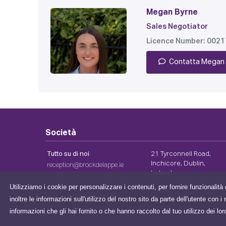
Megan Byrne
Sales Negotiator
Licence Number: 002
Contatta Megan
Società
Tutto su di noi
21 Tyrconnell Road,
Inchicore, Dublin,
reception@brockdelappe.ie
Ireland
Utilizziamo i cookie per personalizzare i contenuti, per fornire funzionalità 
Informativa sulla Privacy
inoltre le informazioni sull'utilizzo del nostro sito da parte dell'utente con
informazioni che gli hai fornito o che hanno raccolto dal tuo utilizzo dei lor