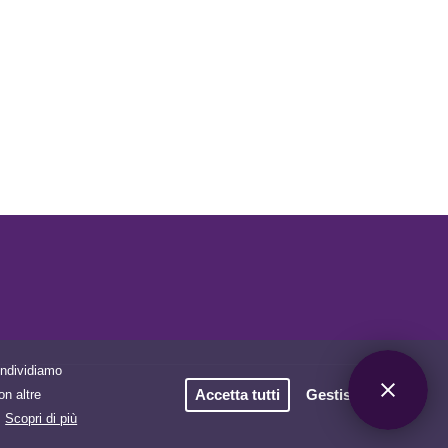
Condividiamo
Accetta tutti
Gestisci i cookie
on altre
.
Scopri di più