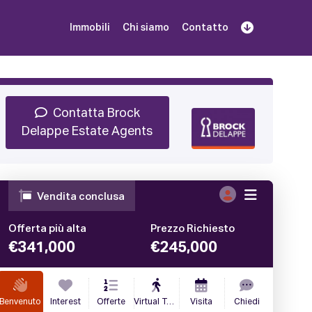
Immobili
Chi siamo
Contatto
Iscriviti
Prenota una Demo
Login
Contatta Brock
Delappe Estate Agents