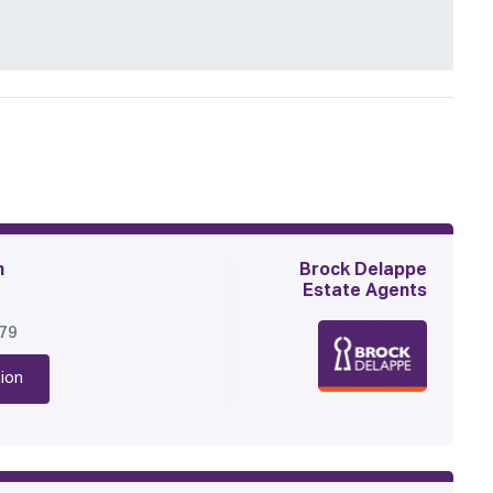
n
Brock Delappe
Estate Agents
179
ion