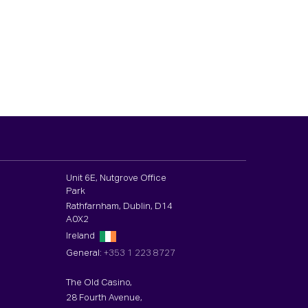
Unit 6E, Nutgrove Office
Park
Rathfarnham, Dublin, D14
A0X2
Ireland
General:
+353 1 223 8727
The Old Casino,
28 Fourth Avenue,