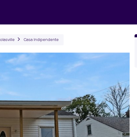
ili
Come Funziona
Prodotti
Plans
Società
olasville
Casa Indipendente