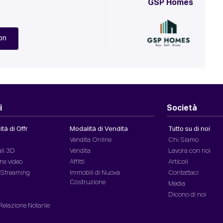
GSP Homes
on
i
Società
tà di Offr
Modalità di Vendita
Tutto su di noi
Vendita Online
Chi Siamo
ali 3D
Vendita
Lavora con noi
ne video
Affitti
Articoli
n Streaming
Immobili di Nuova
Contattaci
Costruzione
Media
Dicono di noi
 Relazione Notarile