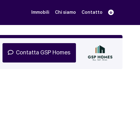
Immobili
Chi siamo
Contatto
Iscriviti
Prenota una Demo
Login
Contatta GSP Homes