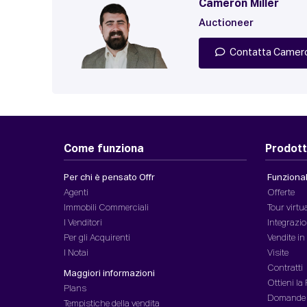
Cameron Miller
Auctioneer
Contatta Camer
Come funziona
Prodott
Per chi è pensato Offr
Funzionali
Agenti
Offerte
Immobili Commerciali
Tour virtu
I Venditori
Integrazio
Per gli Acquirenti
Vendite i
I Notai
Visite
Contratti
Maggiori informazioni
Ottieni la
Plans
Domande
Tempistiche della vendita