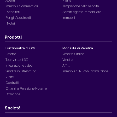
Agenti
Plans
Immobili Commerciali
Tempistiche della vendita
I Venditori
Admin Agente Immobiliare
Per gli Acquirenti
Immobili
I Notai
Prodotti
Funzionalità di Offr
Modalità di Vendita
Offerte
Vendita Online
Tour virtuali 3D
Vendita
Integrazione video
Affitti
Vendite in Streaming
Immobili di Nuova Costruzione
Visite
Contratti
Ottieni la Relazione Notarile
Domande
Società