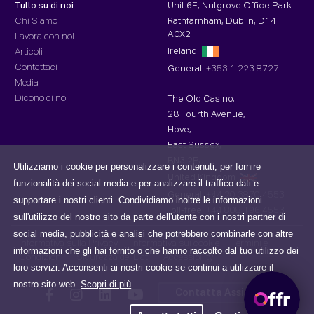
Tutto su di noi
Unit 6E, Nutgrove Office Park
Chi Siamo
Rathfarnham, Dublin, D14
A0X2
Lavora con noi
Ireland
Articoli
Contattaci
General:
+353 1 223 8727
Media
Dicono di noi
The Old Casino,
28 Fourth Avenue,
Hove,
East Sussex,
BN3 2PJ,
Utilizziamo i cookie per personalizzare i contenuti, per fornire
United Kingdom
funzionalità dei social media e per analizzare il traffico dati e
General:
+44 20 3870 4553
supportare i nostri clienti. Condividiamo inoltre le informazioni
Toll-free :
+44 808 196 4553
sull'utilizzo del nostro sito da parte dell'utente con i nostri partner di
social media, pubblicità e analisi che potrebbero combinarle con altre
Informativa sulla Privacy
Informativa sui cookie
Termini e
informazioni che gli hai fornito o che hanno raccolto dal tuo utilizzo dei
Condizioni
Sicurezza dei Dati
Accessibility
loro servizi. Acconsenti ai nostri cookie se continui a utilizzare il
nostro sito web.
Scopri di più
Contatta Assistenza