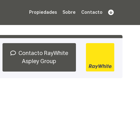
Propiedades
Sobre
Contacto
Regístrate
 demostración
Iniciar sesión
Contacto RayWhite
Aspley Group