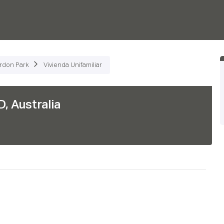
nciona
Productos
Plans
Empresa
Reservar
rdon Park
Vivienda Unifamiliar
, Australia